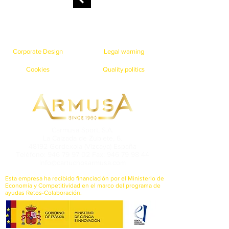
Corporate Design
Legal warning
Cookies
Quality politics
Carmusa Sport, S.A.
La Calzada de Zubiete, 6.
48192 Gordexola (Vizcaya) España
Teléfono: 946 79 97 02 Fax: 946 79 98 44
info@cartuchosarmusa.com
Esta empresa ha recibido financiación por el Ministerio de
Economía y Competitividad en el marco del programa de
ayudas Retos-Colaboración.