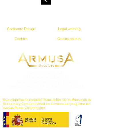
Corporate Design
Legal warning
Cookies
Quality politics
Carmusa Sport, S.A.
La Calzada de Zubiete, 6.
48192 Gordexola (Vizcaya) España
Teléfono: 946 79 97 02 Fax: 946 79 98 44
info@cartuchosarmusa.com
Esta empresa ha recibido financiación por el Ministerio de
Economía y Competitividad en el marco del programa de
ayudas Retos-Colaboración.