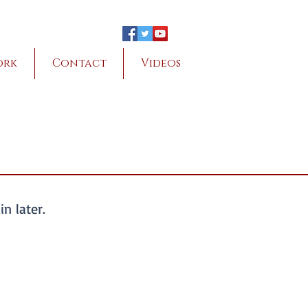
ork
Contact
Videos
n later.