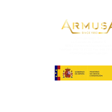
Carmusa Sport, S.A.
La Calzada de Zubiete, 6.
48192 Gordexola (Vizcaya) Españ
Teléfono: 946 79 97 02 Fax: 946 79 
info@cartuchosarmusa.com