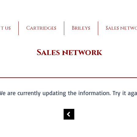
t us
Cartridges
Brileys
Sales netw
Sales network
We are currently updating the information. Try it agai