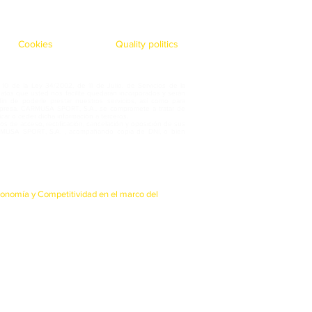
Cookies
Quality politics
10 de la Ley 34/2002, de 11 de Julio, de Servicios de la
datos que usted nos facilite quedarán incorporados y serán
in de poderle prestar nuestros servicios, así como para
Empresa. CARMUSA SPORT, S.A.. se compromete a tratar de
icar o ceder dicha información a terceros.
os de acceso, rectificación, cancelación y oposición de sus
CARMUSA SPORT, S.A. , acompañando copia de DNI, o bien
Economía y Competitividad en el marco del